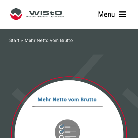
Zum
Inhalt
Menu
springen
Kanzlei
Start
»
Mehr Netto vom Brutto
Leistungen & Service
Branchen
Aktuelles
Kontakt
Downloads