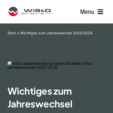
Zum
Inhalt
Menu
springen
Kanzlei
Start
»
Wichtiges zum Jahreswechsel 2025/2026
Leistungen & Service
Branchen
Aktuelles
Wichtiges zum
Kontakt
Jahreswechsel
Downloads